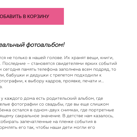
ОБАВИТЬ В КОРЗИНУ
еальный фотоальбом!
я не только в нашей голове. Их хранят вещи, книги,
. Последние – становятся свидетелями ярких событий
и сегодня память телефона заполнена всем подряд, то
и, бабушки и дедушки с трепетом подходили к
тографии, к выбору кадров, проявке, печати и…
в.
 у каждого дома есть родительский альбом, где
елые фотографии со свадьбы, где вы еще слишком
бенка остался в одном-двух снимках, где портретные
ящему сакральное значение. В детстве нам казалось,
собирать запечатленные на пленке события в
ормлять его так, чтобы наши дети могли его