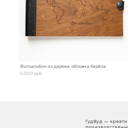
Фотоальбом из дерева, обложка берёза
5 000 pуб.
ГудВуд — креати
производственна