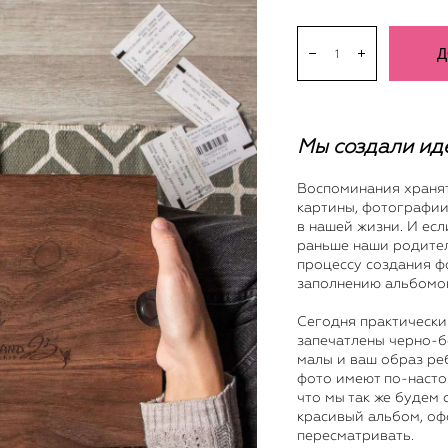
Д
В наличии:
100
шт.
Мы создали ид
Воспоминания хранятс
картины, фотографии
в нашей жизни. И есл
раньше наши родител
процессу создания фо
заполнению альбомо
Сегодня практически
запечатлены черно-б
малы и ваш образ ре
фото имеют по-насто
что мы так же будем 
красивый альбом, оф
пересматривать.