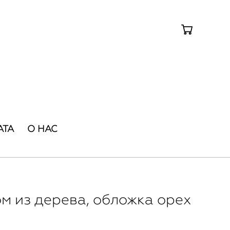
АТА
О НАС
м из дерева, обложка орех