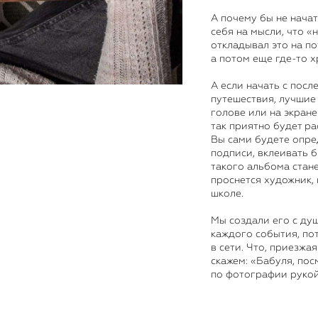
А почему бы не начат
себя на мысли, что «
откладывал это на по
а потом еще где-то х
А если начать с посл
путешествия, лучшие
голове или на экран
так приятно будет р
Вы сами будете опре
подписи, вклеивать б
такого альбома стане
проснется художник,
школе.
Мы создали его с ду
каждого события, пот
в сети. Что, приезжа
скажем: «Бабуля, пос
по фотографии рукой 