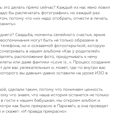
ь это делать прямо сейчас? Каждый из нас явно ловил
надо бы распечатать фотографии», но каждый раз
том, потому что «их надо отобрать, отнести в печать,
ранить».
еднего? Свадьба, моменты семейного счастья, яркие
 воспоминания могут быть не только образами в
е телефона, но и осязаемой фотооткрыткой, которую
ассматривать в нашем альбоме «Как у родителей».
делять расположение фото, придумывать к нему
илеты или даже фантики «Love is…». Процесс создания
т для вас увлекательным и, может, где-то внутри вас
 которого вы давным-давно оставили на уроке ИЗО в
шой, сделали таким, потому что понимаем ценность
ому что знаем, что наша история останется не только
я в гости к нашим бабушкам, мы откроем альбом и
мотри как было прекрасно в Париже!», а она проведет
и скажет: «И правда прекрасно».