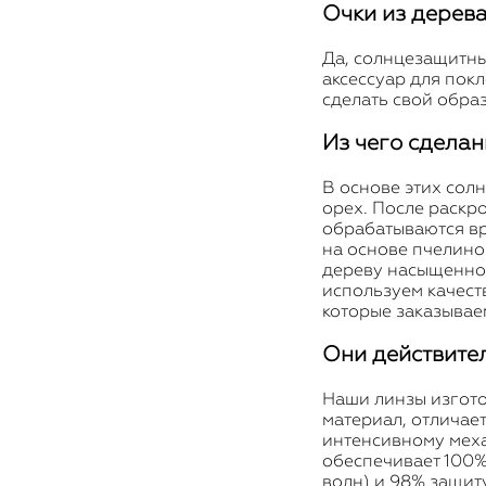
Очки из дерева
Да, солнцезащитны
аксессуар для покл
сделать свой обр
Из чего сделан
В основе этих сол
орех. После раскр
обрабатываются вр
на основе пчелино
дереву насыщенног
используем качест
которые заказывае
Они действите
Наши линзы изгото
материал, отличае
интенсивному меха
обеспечивает 100%
волн) и 98% защит