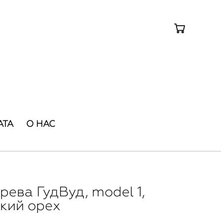
АТА
О НАС
рева ГудВуд, model 1,
кий орех