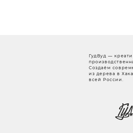
ГудВуд — креати
производственна
Создаём соврем
из дерева в Хак
всей России.