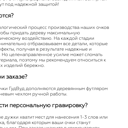
дут под надежной защитой!
ются?
ологический процесс производства наших очков
чтобы придать дереву максимальную
зическому воздействию. На каждой стадии
нимательно отбраковываем все детали, которые
ефекты, получая в результате надежные и
. Но целенаправленное усилие может сломать
териала, поэтому мы рекомендуем относиться к
их изделий бережно.
ри заказе?
чки ГудВуд дополняются деревянным футляром
аневым чехлом ручной работы.
сти персональную гравировку?
 дужки хватит мест для нанесения 1-3 слов или
а, благодаря которым ваши очки станут
ьными. При заказе укажите в комментариях