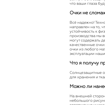
что ваши глаза бу
Очки не слома
Всё надежно! Техн
направлен на то, 
устойчивость к фи
производства мы в
могут содержать д
качественные очки
очки из любого ма
эксплуатации наш
Что я получу п
Солнцезащитные о
для хранения и тк
Можно ли нане
На внешней стороне
небольшого рисунк
совершенно уникал