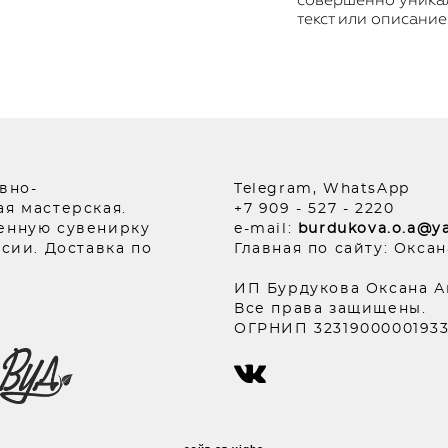
текст или описание
вно-
Telegram, WhatsApp
я мастерская.
+7 909 - 527 - 2220
енную сувенирку
e-mail:
burdukova.o.a@ya
асии. Доставка по
Главная по сайту: Окса
ИП Бурдукова Оксана 
Все права защищены.
ОГРНИП 323190000019338 