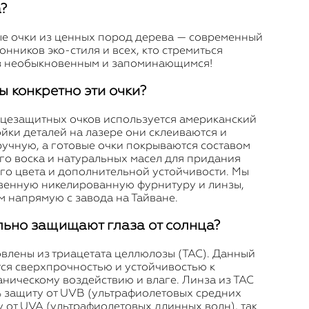
?
е очки из ценных пород дерева — современный
онников эко-стиля и всех, кто стремиться
аз необыкновенным и запоминающимся!
ы конкретно эти очки?
нцезащитных очков используется американский
ойки деталей на лазере они склеиваются и
учную, а готовые очки покрываются составом
го воска и натуральных масел для придания
о цвета и дополнительной устойчивости. Мы
венную никелированную фурнитуру и линзы,
м напрямую с завода на Тайване.
льно защищают глаза от солнца?
влены из триацетата целлюлозы (TAC). Данный
тся сверхпрочностью и устойчивостью к
ническому воздействию и влаге. Линза из ТАС
 защиту от UVB (ультрафиолетовых средних
у от UVA (ультрафиолетовых длинных волн), так