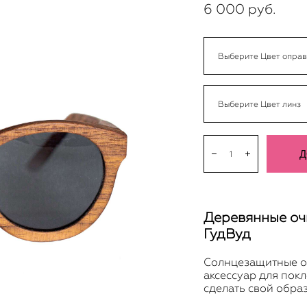
6 000 pуб.
Выберите Цвет опра
Выберите Цвет линз
Д
В наличии:
26
шт.
Деревянные оч
ГудВуд
Cолнцезащитные о
аксессуар для покл
сделать свой обр